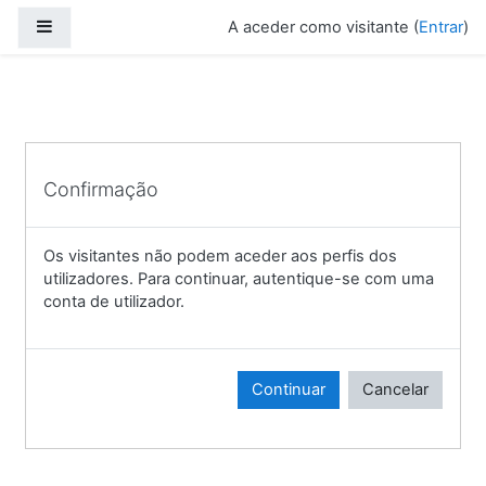
Ir para o conteúdo principal
Painel lateral
A aceder como visitante (
Entrar
)
Confirmação
Os visitantes não podem aceder aos perfis dos
utilizadores. Para continuar, autentique-se com uma
conta de utilizador.
Continuar
Cancelar