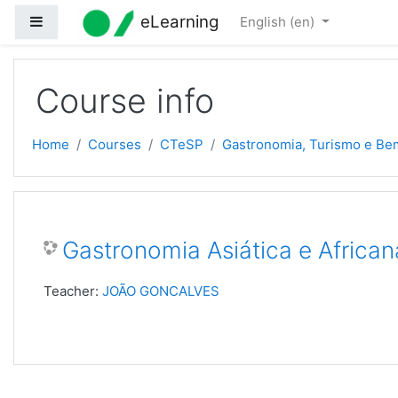
Skip to main content
eLearning
Side panel
English ‎(en)‎
Course info
Home
Courses
CTeSP
Gastronomia, Turismo e Be
Gastronomia Asiática e Africa
Teacher:
JOÃO GONCALVES