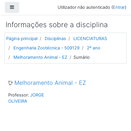
Ir para o conteúdo principal
Painel lateral
Utilizador não autenticado (
Entrar
)
Informações sobre a disciplina
Página principal
Disciplinas
LICENCIATURAS
Engenharia Zootécnica - 509129
2º ano
Melhoramento Animal - EZ
Sumário
Melhoramento Animal - EZ
Professor:
JORGE
OLIVEIRA