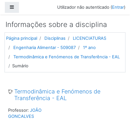
Ir para o conteúdo principal
Painel lateral
Utilizador não autenticado (
Entrar
)
Informações sobre a disciplina
Página principal
Disciplinas
LICENCIATURAS
Engenharia Alimentar - 509087
1º ano
Termodinâmica e Fenómenos de Transferência - EAL
Sumário
Termodinâmica e Fenómenos de
Transferência - EAL
Professor:
JOÃO
GONCALVES