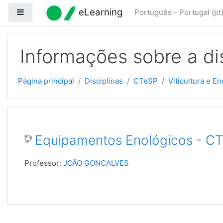
Ir para o conteúdo principal
eLearning
Painel lateral
Português - Portugal ‎(pt)
Informações sobre a di
Página principal
Disciplinas
CTeSP
Viticultura e E
Equipamentos Enológicos - C
Professor:
JOÃO GONCALVES